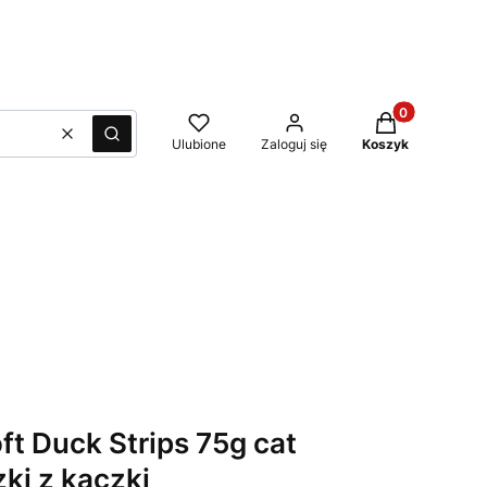
Produkty w kos
Wyczyść
Szukaj
Ulubione
Zaloguj się
Koszyk
t Duck Strips 75g cat
ki z kaczki