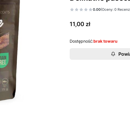
0.00
(Oceny: 0 Recenzj
Cena
11,00 zł
Dostępność:
brak towaru
Powi