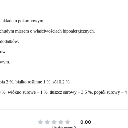
ym układem pokarmowym.
t chudym mięsem o właściwościach hipoalergicznych.
 dodatków.
gów.
owym.
ia 2 %, białko roślinne 1 %, sól 0,2 %.
 %, włókno surowe – 1 %, tłuszcz surowy – 3,5 %, popiół surowy – 4
0.00
Liczba ocen: 0