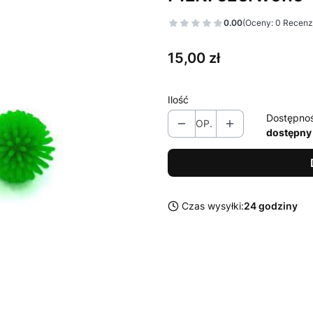
0.00
(Oceny: 0 Recenzj
Cena
15,00 zł
Ilość
Dostępno
OP.
dostępny
Czas wysyłki:
24 godziny