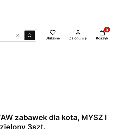
Produkty w kos
Wyczyść
Szukaj
Ulubione
Zaloguj się
Koszyk
AW zabawek dla kota, MYSZ I
zielony 3szt.