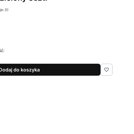
e: 0)
ść:
Dodaj do koszyka