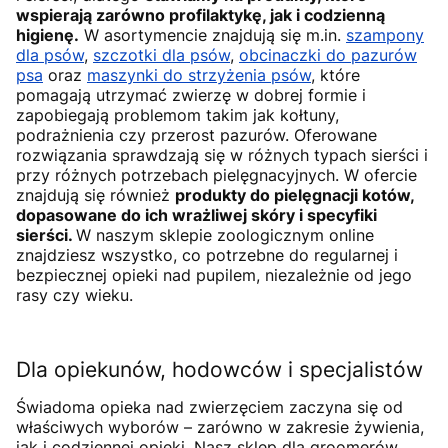
wspierają zarówno profilaktykę, jak i codzienną
higienę.
W asortymencie znajdują się m.in.
szampony
dla psów
,
szczotki dla psów
,
obcinaczki do pazurów
psa
oraz
maszynki do strzyżenia psów
, które
pomagają utrzymać zwierzę w dobrej formie i
zapobiegają problemom takim jak kołtuny,
podrażnienia czy przerost pazurów. Oferowane
rozwiązania sprawdzają się w różnych typach sierści i
przy różnych potrzebach pielęgnacyjnych. W ofercie
znajdują się również
produkty do pielęgnacji kotów,
dopasowane do ich wrażliwej skóry i specyfiki
sierści.
W naszym sklepie zoologicznym online
znajdziesz wszystko, co potrzebne do regularnej i
bezpiecznej opieki nad pupilem, niezależnie od jego
rasy czy wieku.
Dla opiekunów, hodowców i specjalistów
Świadoma opieka nad zwierzęciem zaczyna się od
właściwych wyborów – zarówno w zakresie żywienia,
jak i codziennej opieki. Nasz sklep dla groomerów