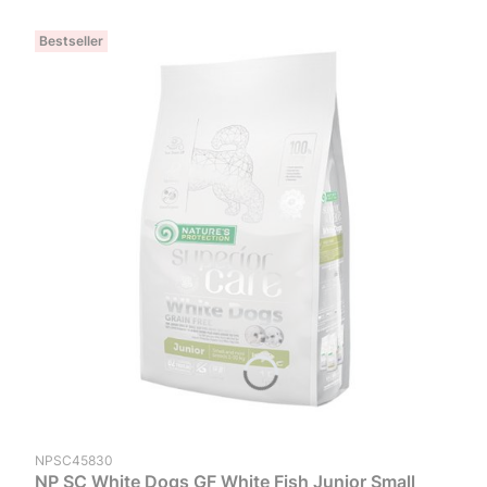
Bestseller
Kod produktu
NPSC45830
NP SC White Dogs GF White Fish Junior Small