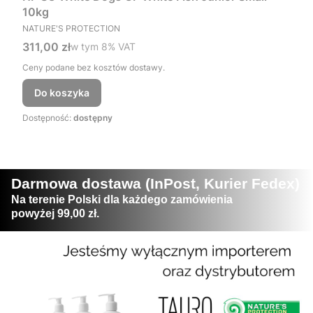
10kg
PRODUCENT
NATURE'S PROTECTION
Cena brutto
311,00 zł
w tym %s VAT
w tym
8%
VAT
Ceny podane bez kosztów dostawy.
Do koszyka
Dostępność:
dostępny
Darmowa dostawa (InPost, Kurier Fedex)
Na terenie Polski dla każdego zamówienia
powyżej 99,00 zł.