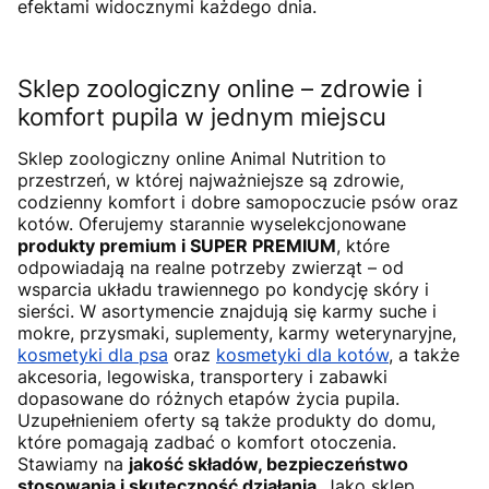
efektami widocznymi każdego dnia.
Sklep zoologiczny online – zdrowie i
komfort pupila w jednym miejscu
Sklep zoologiczny online Animal Nutrition to
przestrzeń, w której najważniejsze są zdrowie,
codzienny komfort i dobre samopoczucie psów oraz
kotów. Oferujemy starannie wyselekcjonowane
produkty premium i SUPER PREMIUM
, które
odpowiadają na realne potrzeby zwierząt – od
wsparcia układu trawiennego po kondycję skóry i
sierści. W asortymencie znajdują się karmy suche i
mokre, przysmaki, suplementy, karmy weterynaryjne,
kosmetyki dla psa
oraz
kosmetyki dla kotów
, a także
akcesoria, legowiska, transportery i zabawki
dopasowane do różnych etapów życia pupila.
Uzupełnieniem oferty są także produkty do domu,
które pomagają zadbać o komfort otoczenia.
Stawiamy na
jakość składów, bezpieczeństwo
stosowania i skuteczność działania.
Jako sklep