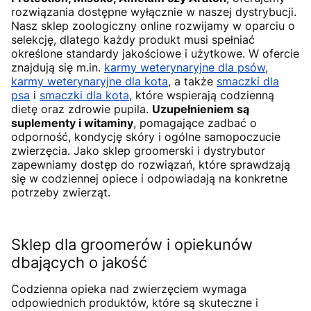
rozwiązania dostępne wyłącznie w naszej dystrybucji.
Nasz sklep zoologiczny online rozwijamy w oparciu o
selekcję, dlatego każdy produkt musi spełniać
określone standardy jakościowe i użytkowe. W ofercie
znajdują się m.in.
karmy weterynaryjne dla psów
,
karmy weterynaryjne dla kota
, a także
smaczki dla
psa
i
smaczki dla kota
, które wspierają codzienną
dietę oraz zdrowie pupila.
Uzupełnieniem są
suplementy i witaminy
, pomagające zadbać o
odporność, kondycję skóry i ogólne samopoczucie
zwierzęcia. Jako sklep groomerski i dystrybutor
zapewniamy dostęp do rozwiązań, które sprawdzają
się w codziennej opiece i odpowiadają na konkretne
potrzeby zwierząt.
Sklep dla groomerów i opiekunów
dbających o jakość
Codzienna opieka nad zwierzęciem wymaga
odpowiednich produktów, które są skuteczne i