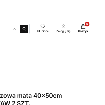
Produkty w kos
Wyczyść
Szukaj
Ulubione
Zaloguj się
Koszyk
azowa mata 40x50cm
AW 2 SZT.