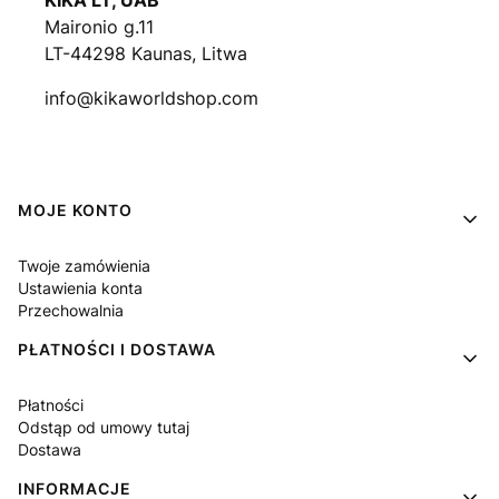
KIKA LT, UAB
Maironio g.11
LT-44298 Kaunas, Litwa
info@kikaworldshop.com
Linki w stopce
MOJE KONTO
Twoje zamówienia
Ustawienia konta
Przechowalnia
PŁATNOŚCI I DOSTAWA
Płatności
Odstąp od umowy tutaj
Dostawa
INFORMACJE