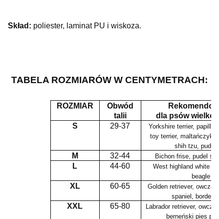
Skład:
poliester, laminat PU i wiskoza.
TABELA ROZMIARÓW W CENTYMETRACH:
ROZMIAR
Obwód
Rekomendow
talii
dla psów wielkoś
S
29-37
Yorkshire terrier, papillo
toy terrier, maltańczyk,
shih tzu, pudel 
M
32-44
Bichon frise, pudel śr
L
44-60
West highland white terr
beagle
XL
60-65
Golden retriever, owczar
spaniel, border c
XXL
65-80
Labrador retriever, owcza
berneński pies pas