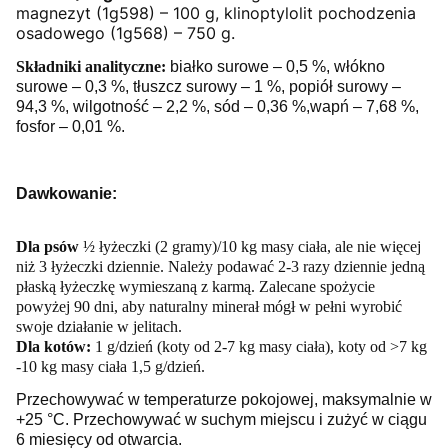
magnezyt (1g598) – 100 g,
klinoptylolit pochodzenia
osadowego (1g568) – 750 g.
Składniki analityczne:
białko surowe – 0,5 %, włókno
surowe – 0,3 %,
tłuszcz surowy
– 1 %, popiół surowy –
94,3 %,
wilgotność – 2,2 %,
sód – 0,36 %,wapń – 7,68 %,
fosfor – 0,01 %.
Dawkowanie:
Dla psów
½ łyżeczki (2 gramy)/10 kg masy ciała, ale nie więcej
niż 3 łyżeczki dziennie.
Należy podawać 2-3 razy dziennie jedną
płaską łyżeczkę wymieszaną z karmą. Zalecane spożycie
powyżej 90 dni, aby naturalny minerał mógł w pełni wyrobić
swoje działanie w jelitach.
D
la kotów:
1 g/dzień (koty od 2-7 kg masy ciała), koty od >7 kg
-10 kg masy ciała 1,5 g/dzień.
Przechowywać w temperaturze pokojowej, maksymalnie w
+25 °C. Przechowywać w suchym miejscu i zużyć w ciągu
6 miesięcy od otwarcia.