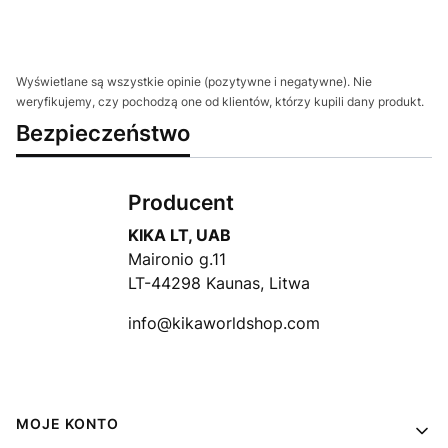
Wyświetlane są wszystkie opinie (pozytywne i negatywne). Nie
weryfikujemy, czy pochodzą one od klientów, którzy kupili dany produkt.
Bezpieczeństwo
Producent
KIKA LT, UAB
Maironio g.11
LT-44298 Kaunas, Litwa
info@kikaworldshop.com
Linki w stopce
MOJE KONTO