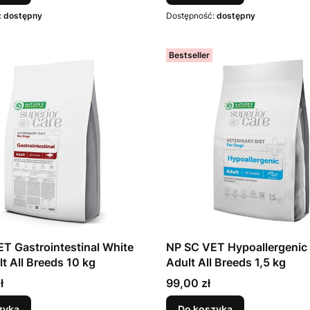
:
dostępny
Dostępność:
dostępny
Bestseller
T Gastrointestinal White
NP SC VET Hypoallergenic 
lt All Breeds 10 kg
Adult All Breeds 1,5 kg
Cena
ł
99,00 zł
zyka
Do koszyka