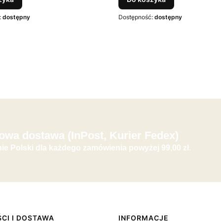
:
dostępny
Dostępność:
dostępny
wa dostawa (InPost, Kurier Fedex)
nie Polski dla każdego zamówienia powyżej 99,00 zł.
CI I DOSTAWA
INFORMACJE