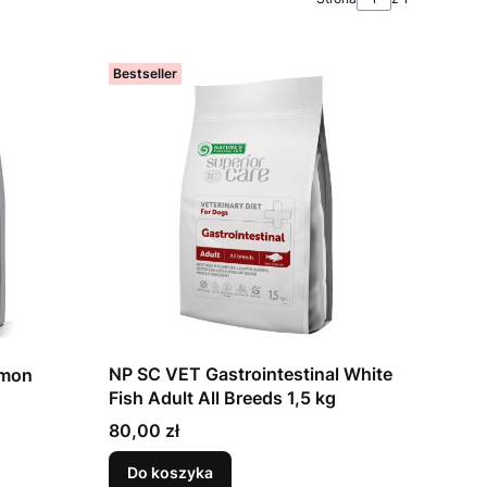
Bestseller
NP SC VET Gastrointestinal White
lmon
Fish Adult All Breeds 1,5 kg
Cena
80,00 zł
Do koszyka