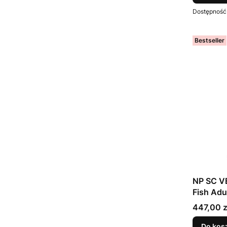
Dostępność
Bestseller
NP SC VE
Fish Adu
Cena
447,00 z
Do kos