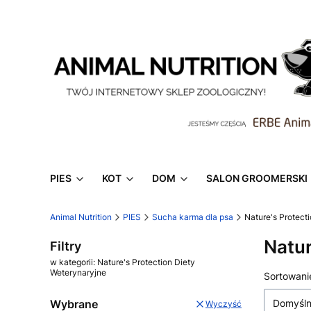
PIES
KOT
DOM
SALON GROOMERSKI
Animal Nutrition
PIES
Sucha karma dla psa
Nature's Protect
Natur
Filtry
w kategorii: Nature's Protection Diety
Weterynaryjne
Lista
Sortowani
Wybrane
Domyśl
Wyczyść