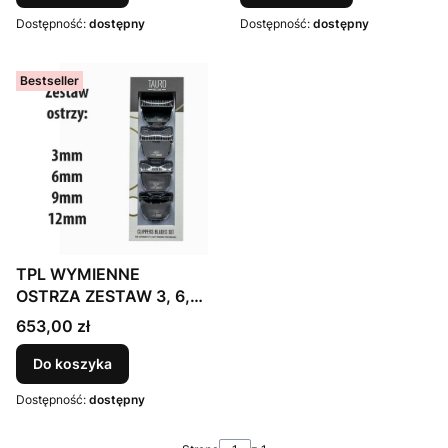
Dostępność:
dostępny
Dostępność:
dostępny
Bestseller
TPL WYMIENNE
OSTRZA ZESTAW 3, 6,
9, 12 mm (DO MASZYNKI
Cena
653,00 zł
TPL909, DO ZESTAWU 7
w 1)
Do koszyka
Dostępność:
dostępny