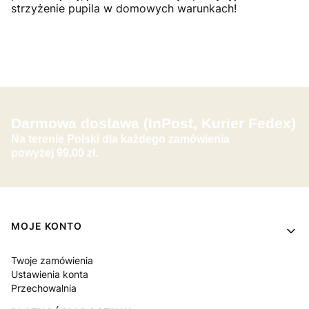
strzyżenie pupila w domowych warunkach!
Darmowa dostawa (InPost, Kurier Fedex)
Na terenie Polski dla każdego zamówienia
powyżej 99,00 zł.
Linki w stopce
MOJE KONTO
Twoje zamówienia
Ustawienia konta
Przechowalnia