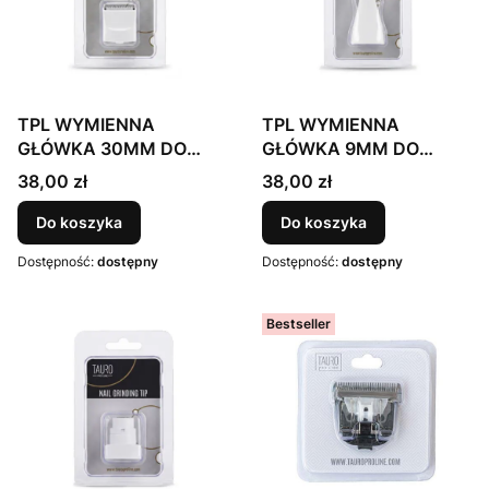
TPL WYMIENNA
TPL WYMIENNA
GŁÓWKA 30MM DO
GŁÓWKA 9MM DO
MASZYNKI 3 W 1
MASZYNKI 3 W 1
Cena
Cena
38,00 zł
38,00 zł
(TPL70151)
(TPL70151)
Do koszyka
Do koszyka
Dostępność:
dostępny
Dostępność:
dostępny
Bestseller