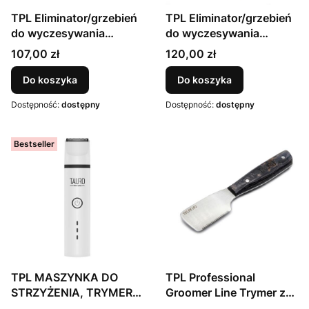
TPL Eliminator/grzebień
TPL Eliminator/grzebień
do wyczesywania
do wyczesywania
podszerstka z
podszerstka z
Cena
Cena
107,00 zł
120,00 zł
podwójnymi obrotowymi
podwójnymi obrotowymi
ostrzami ze stali
ostrzami ze stali
Do koszyka
Do koszyka
nierdzewnej (45 mm x
nierdzewnej (76 mm x
Dostępność:
dostępny
Dostępność:
dostępny
40 mm), odstęp między
40 mm), odstęp między
zębami 0,8 mm i 0,6 mm,
zębami 0,8 mm i 0,6 mm,
rozmiar S, miętowy
rozmiar M,
Bestseller
pomarańczowy
TPL MASZYNKA DO
TPL Professional
STRZYŻENIA, TRYMER I
Groomer Line Trymer z
PILNIK 3 W 1
gęstymi zębami i