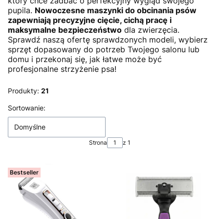
który chce zadbać o perfekcyjny wygląd swojego
pupila.
Nowoczesne maszynki do obcinania psów
zapewniają precyzyjne cięcie, cichą pracę i
maksymalne bezpieczeństwo
dla zwierzęcia.
Sprawdź naszą ofertę sprawdzonych modeli, wybierz
sprzęt dopasowany do potrzeb Twojego salonu lub
domu i przekonaj się, jak łatwe może być
profesjonalne strzyżenie psa!
Produkty:
21
Lista produktów
Sortowanie:
Domyślne
Strona
z 1
Bestseller