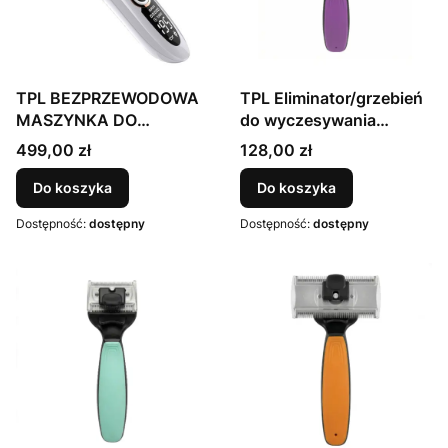
TPL BEZPRZEWODOWA
TPL Eliminator/grzebień
MASZYNKA DO
do wyczesywania
STRZYŻENIA
podszerstka z
Cena
Cena
499,00 zł
128,00 zł
podwójnymi obrotowymi
ostrzami ze stali
Do koszyka
Do koszyka
nierdzewnej (110 mm x
Dostępność:
dostępny
Dostępność:
dostępny
40 mm), odstęp między
zębami 0,8 mm i 0,6 mm,
rozmiar L, fioletowy