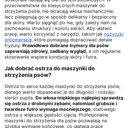
przeciwieństwie do klasycznych maszynek do
strzyżenia psów, nie skracają włosa mechanicznie,
lecz pielęgnują go w sposób delikatny i bezpieczny
dla skóry. Warto sięgnąć po nie, gdy zależy nam na
zachowaniu struktury i koloru sierści. Aby ułatwić
pracę, warto korzystać z narzędzi, takich jak
nożyczki
groomerskie
, które pomagają dopracować detale
fryzury.
Prawidłowo dobrane trymery dla psów
zapewniają zdrowy, zadbany wygląd,
a ich regularne
stosowanie wspiera kondycję skóry i futra.
Jak dobrać ostrza do maszynki do
strzyżenia psów?
Ostrza to serce każdej maszynki do strzyżenia psów,
dlatego warto dopasować je do długości i rodzaju
sierści pupila.
Do włosa miękkiego najlepiej sprawdzą
się ostrza z drobnymi zębami, natomiast grubsze i
twardsze futro wymaga mocniejszego
, stalowego
ostrza o większej gęstości cięcia. Profesjonalne
maszynki do strzyżenia dla psów pozwalają na
szybką wymianę końcówek, co ułatwia pracę