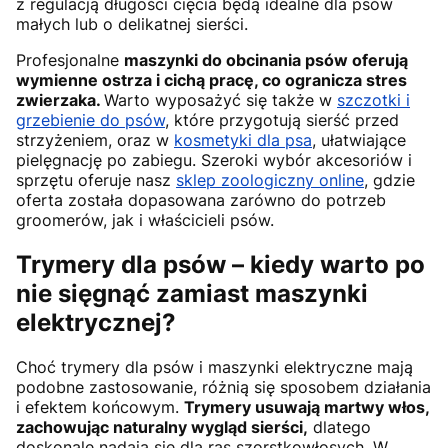
z regulacją długości cięcia będą idealne dla psów
małych lub o delikatnej sierści.
Profesjonalne
maszynki do obcinania psów oferują
wymienne ostrza i cichą pracę, co ogranicza stres
zwierzaka.
Warto wyposażyć się także w
szczotki i
grzebienie do psów
, które przygotują sierść przed
strzyżeniem, oraz w
kosmetyki dla psa
, ułatwiające
pielęgnację po zabiegu. Szeroki wybór akcesoriów i
sprzętu oferuje nasz
sklep zoologiczny online
, gdzie
oferta została dopasowana zarówno do potrzeb
groomerów, jak i właścicieli psów.
Trymery dla psów – kiedy warto po
nie sięgnąć zamiast maszynki
elektrycznej?
Choć trymery dla psów i maszynki elektryczne mają
podobne zastosowanie, różnią się sposobem działania
i efektem końcowym.
Trymery usuwają martwy włos,
zachowując naturalny wygląd sierści,
dlatego
doskonale nadają się dla ras szorstkowłosych. W