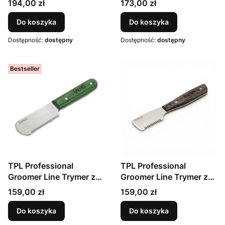
Cena
Cena
194,00 zł
173,00 zł
drewnianym uchwytem,
brązowy, 16cm (31
Do koszyka
Do koszyka
ząbków)
Dostępność:
dostępny
Dostępność:
dostępny
Bestseller
TPL Professional
TPL Professional
Groomer Line Trymer z
Groomer Line Trymer z
gęstymi zębami i
grubymi zębami i
Cena
Cena
159,00 zł
159,00 zł
drewnianym uchwytem,
drewnianym uchwytem,
zielony, 16cm (37
brązowy, 16cm (11
Do koszyka
Do koszyka
ząbków)
ząbków)