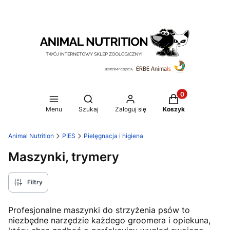
Produkty w koszy
Otwórz wyszukiwarkę
Menu
Szukaj
Zaloguj się
Koszyk
Animal Nutrition
PIES
Pielęgnacja i higiena
Maszynki, trymery
Filtry
Profesjonalne maszynki do strzyżenia psów to
niezbędne narzędzie każdego groomera i opiekuna,