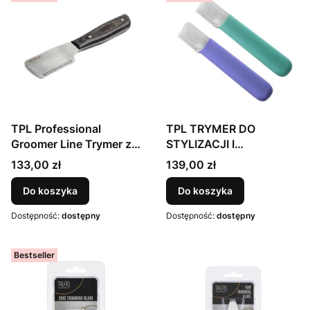
TPL Professional
TPL TRYMER DO
Groomer Line Trymer z
STYLIZACJI I
zębami średniej grubości
PRZYCINANIA, ZESTAW
Cena
Cena
133,00 zł
139,00 zł
i drewnianym uchwytem,
2szt.
brązowy, 16cm
Do koszyka
Do koszyka
(15ząbków)
Dostępność:
dostępny
Dostępność:
dostępny
Bestseller