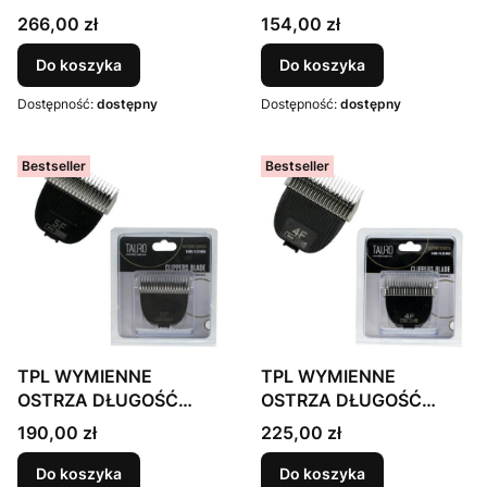
CIĘCIA: 12 mm (DO
CIĘCIA: 3 mm (DO
Cena
Cena
266,00 zł
154,00 zł
MASZYNKI TPL909, DO
MASZYNKI TPL909, DO
ZESTAWU 7 w 1)
ZESTAWU 7 w 1) 7F
Do koszyka
Do koszyka
Dostępność:
dostępny
Dostępność:
dostępny
Bestseller
Bestseller
TPL WYMIENNE
TPL WYMIENNE
OSTRZA DŁUGOŚĆ
OSTRZA DŁUGOŚĆ
CIĘCIA: 6 mm (DO
CIĘCIA: 9 mm (DO
Cena
Cena
190,00 zł
225,00 zł
MASZYNKI TPL909, DO
MASZYNKI TPL909, DO
ZESTAWU 7 w 1)
ZESTAWU 7 w 1)
Do koszyka
Do koszyka