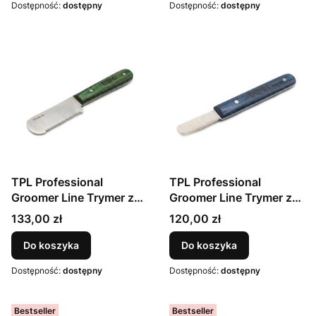
Dostępność:
dostępny
Dostępność:
dostępny
TPL Professional
TPL Professional
Groomer Line Trymer z
Groomer Line Trymer z
grubymi zębami i
kamieniem, niebieski,
Cena
Cena
133,00 zł
120,00 zł
drewnianym uchwytem,
14cm
zielony, 16cm (28
Do koszyka
Do koszyka
ząbków)
Dostępność:
dostępny
Dostępność:
dostępny
Bestseller
Bestseller