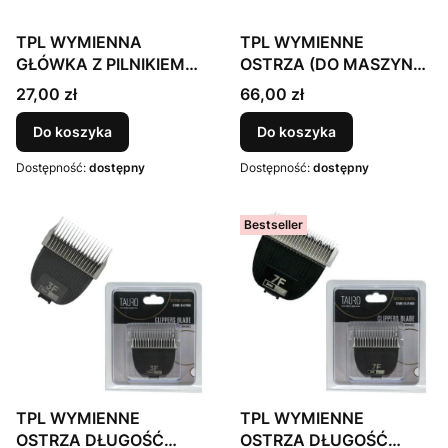
TPL WYMIENNA
TPL WYMIENNE
GŁÓWKA Z PILNIKIEM
OSTRZA (DO MASZYNKI
DO MASZYNKI 3 W 1
TPL909, DO ZESTAWU 7
Cena
Cena
27,00 zł
66,00 zł
(TPL70151)
w 1)
Do koszyka
Do koszyka
Dostępność:
dostępny
Dostępność:
dostępny
Bestseller
TPL WYMIENNE
TPL WYMIENNE
OSTRZA DŁUGOŚĆ
OSTRZA DŁUGOŚĆ