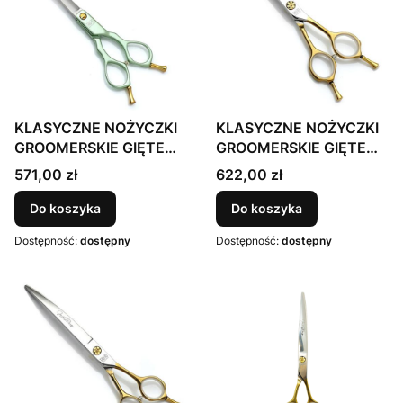
KLASYCZNE NOŻYCZKI
KLASYCZNE NOŻYCZKI
GROOMERSKIE GIĘTE
GROOMERSKIE GIĘTE
15cm, 6 cali, japońska
16cm, 6,25 cala,
Cena
Cena
571,00 zł
622,00 zł
stal nierdzewna 440c,
japońska stal
ULTRA LEKKIE, kolor
nierdzewna 440c, kolor
Do koszyka
Do koszyka
ZIELONY
SREBRNO-ZŁOTY
Dostępność:
dostępny
Dostępność:
dostępny