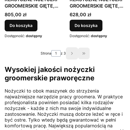
GROOMERSKIE GIĘTE,
GROOMERSKIE GIĘTE,
18 cm, japońska stal
19 cm, japońska stal
Cena
Cena
805,00 zł
628,00 zł
nierdzewna 440c, kolor
nierdzewna 440c, kolor
SREBRNY ZE ZŁOTYM
SREBRNY ZE ZŁOTYM
Do koszyka
Do koszyka
UCHWYTEM, Perfection
UCHWYTEM, brązowe
Dostępność:
dostępny
Dostępność:
dostępny
by Janita J. Plunge
etui Linia by Janita
Plunge
Strona
z 3
Przejdź do ostatniej st
Wysokiej jakości nożyczki
groomerskie praworęczne
Nożyczki to obok maszynek do strzyżenia
najważniejsze narzędzie pracy groomera. W praktyce
profesjonalista powinien posiadać kilka rodzajów
nożyczek - każde z nich ma swoje indywidualne
zastosowanie. Nożyczki muszą dobrze leżeć w ręce i
być ostre. Tylko wtedy będą gwarantować w pełni
komfortową pracę. Największą popularnością na