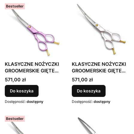
Bestseller
KLASYCZNE NOŻYCZKI
KLASYCZNE NOŻYCZKI
GROOMERSKIE GIĘTE
GROOMERSKIE GIĘTE
15cm, 6 cali, japońska
15cm, 6 cali, japońska
Cena
Cena
571,00 zł
571,00 zł
stal nierdzewna 440c,
stal nierdzewna 440c,
ULTRA LEKKIE, kolor
ULTRA LEKKIE, kolor
Do koszyka
Do koszyka
FIOLETOWY
JASNORÓŻOWY
Dostępność:
dostępny
Dostępność:
dostępny
Bestseller