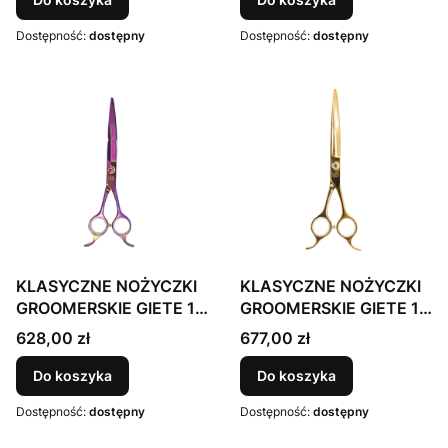
KAMELEON, fioletowe
Dostępność:
dostępny
Dostępność:
dostępny
etui
KLASYCZNE NOŻYCZKI
KLASYCZNE NOŻYCZKI
GROOMERSKIE GIETE 18
GROOMERSKIE GIETE 18
cm, japońska stal
cm, japońska stal
Cena
Cena
628,00 zł
677,00 zł
nierdzewna 440c, kolor
nierdzewna 440c, kolor
FIOLETOWY
ZŁOTY, fioletowe etui
Do koszyka
Do koszyka
KAMELEON, fioletowe
Dostępność:
dostępny
Dostępność:
dostępny
etui