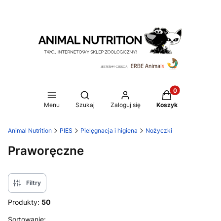
Produkty w koszy
Otwórz wyszukiwarkę
Menu
Szukaj
Zaloguj się
Koszyk
Animal Nutrition
PIES
Pielęgnacja i higiena
Nożyczki
Praworęczne
Filtry
Produkty:
50
Lista produktów
Sortowanie: