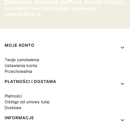
Darmowa dostawa (InPost, Kurier Fedex)
Na terenie Polski dla każdego zamówienia
powyżej 99,00 zł.
Linki w stopce
MOJE KONTO
Twoje zamówienia
Ustawienia konta
Przechowalnia
PŁATNOŚCI I DOSTAWA
Płatności
Odstąp od umowy tutaj
Dostawa
INFORMACJE