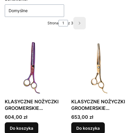
Domyślne
Strona
z 3
Następne produkty
KLASYCZNE NOŻYCZKI
KLASYCZNE NOŻYCZKI
GROOMERSKIE
GROOMERSKIE
DEGAŻÓWKI CHUNKERS
DEGAŻÓWKI CHUNKERS
Cena
Cena
604,00 zł
653,00 zł
18 cm, 18 ząbków,
18 cm, 18 ząbków,
japońska stal
japońska stal
Do koszyka
Do koszyka