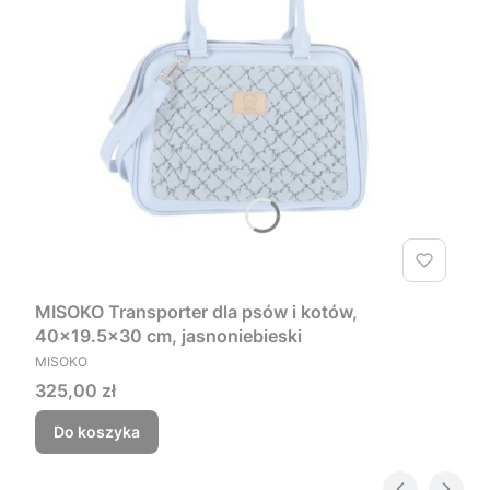
MISOKO Transporter dla psów i kotów,
40x19.5x30 cm, jasnoniebieski
PRODUCENT
MISOKO
Cena
325,00 zł
Do koszyka