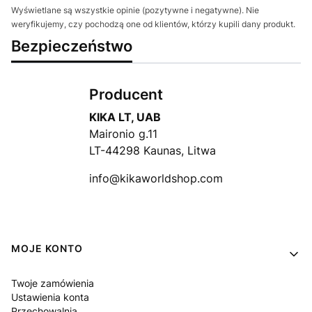
Wyświetlane są wszystkie opinie (pozytywne i negatywne). Nie
weryfikujemy, czy pochodzą one od klientów, którzy kupili dany produkt.
Bezpieczeństwo
Producent
KIKA LT, UAB
Maironio g.11
LT-44298 Kaunas, Litwa
info@kikaworldshop.com
Linki w stopce
MOJE KONTO
Twoje zamówienia
Ustawienia konta
Przechowalnia