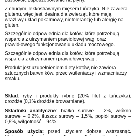
Z chudym, lekkostrawnym mięsem tuńczyka. Nie zawiera
glutenu, więc jest idealna dla zwierząt, które mają
wrażliwy układ pokarmowy, nietolerancję lub alergię na
gluten.
Szczególnie odpowiednia dla kotów, które potrzebują
wsparcia z utrzymaniem prawidłowej wagi oraz
prawidłowego funkcjonowaniu układu moczowego.
Szczególnie odpowiednia dla kotów, które potrzebują
wsparcia z utrzymaniem prawidłowej wagi.
Produkt jest uzupełnieniem diety kotów, nie zawiera
sztucznych barwników, przeciwutleniaczy i wzmacniaczy
smaku.
Skład:
ryby i produkty rybne (20% filet z tuńczyka),
drożdże (0,1% drożdże browarniane).
Składniki analityczne:
białko surowe – 2%, włókno
surowe – 0,2%, tłuszcz surowy – 1,5%, popiół surowy –
0,8%, wilgotność – 94%.
Sposób użycia:
przed użyciem dobrze wstrząsnąć.