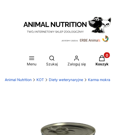
Produkty w koszy
Otwórz wyszukiwarkę
Menu
Szukaj
Zaloguj się
Koszyk
Animal Nutrition
KOT
Diety weterynaryjne
Karma mokra