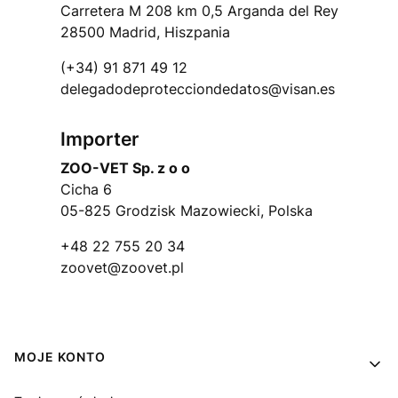
Carretera M 208 km 0,5 Arganda del Rey
28500 Madrid, Hiszpania
(+34) 91 871 49 12
delegadodeprotecciondedatos@visan.es
Importer
ZOO-VET Sp. z o o
Cicha 6
05-825 Grodzisk Mazowiecki, Polska
+48 22 755 20 34
zoovet@zoovet.pl
Linki w stopce
MOJE KONTO