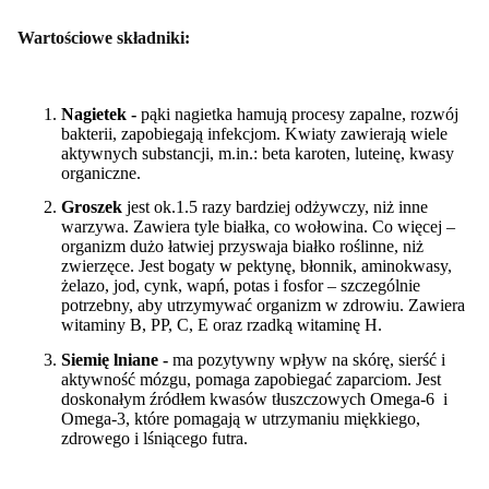
Wartościowe składniki:
Nagietek -
pąki nagietka hamują procesy zapalne, rozwój
bakterii, zapobiegają infekcjom. Kwiaty zawierają wiele
aktywnych substancji, m.in.: beta karoten, luteinę, kwasy
organiczne.
Groszek
jest ok.
1.5 razy bardziej odżywczy,
niż inne
warzywa.
Zawiera tyle białka, co
wołowina
. Co więcej –
organizm dużo łatwiej przyswaja białko roślinne, niż
zwierzęce.
Jest
bogaty w pektynę, błonnik, aminokwasy,
żelazo, jod, cynk, wapń, potas i fosfor – szczególnie
potrzebny, aby
utrzymywać organizm w zdrowiu.
Zawiera
witaminy B, PP, C, E
oraz rzadką witaminę H
.
Siemię lniane -
ma pozytywny wpływ na skórę, sierść i
aktywność mózgu, pomaga zapobiegać zaparciom. Jest
doskonałym
źródłem kwasów tłuszczowych
Omega-6
i
Omega-3, które
pomagają w utrzymaniu
miękkiego,
zdrowego i lśniącego futra
.