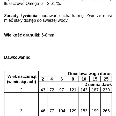
tłuszczowe Omega-6
– 2,61 %.
Zasady żywienia:
podawać suchą karmę. Zwierzę musi
mieć stały dostęp do świeżej wody.
Wielkość granulki:
6-8mm
Dawkowanie:
Docelowa waga dorosłeg
Wiek szczeniąt
2
4
6
8
10
15
25
(w miesiącach)
Dzienna dawka 
2
43
72
97
121
143
187
239
a
s
0
3
46
77
104
129
153
199
266
a