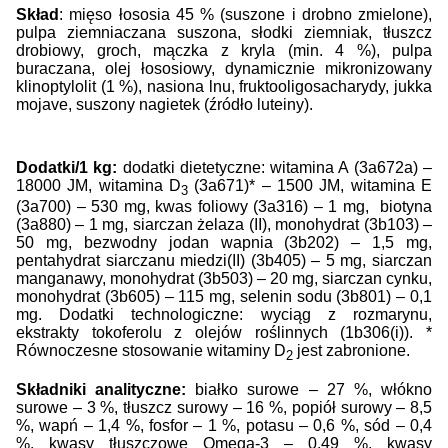
Skład
: mięso
łososia 45 %
(
suszone i drobno zmielone
),
pulpa
ziemniaczana suszona, słodki ziemniak, tłuszcz
drobiowy, groch,
mączka z kryla
(min. 4 %),
pulpa
buraczana, olej łososiowy, dynamicznie mikronizowany
klinoptylolit (1 %), nasiona lnu, fruktooligosacharydy,
jukka
mojave
,
suszony nagietek
(źródło luteiny).
Dodatki/1 kg:
dodatki dietetyczne: witamina A (3a672a) –
18000 JM, witamina D
(3a671)* – 1500 JM, witamina E
3
(3a700) – 530 mg, kwas foliowy (3a316) – 1 mg,
biotyna
(3a880) – 1 mg,
siarczan żelaza (II), monohydrat
(3b103)
–
50 mg,
bezwodny jodan wapnia (3b202) – 1,5 mg,
pentahydrat siarczanu miedzi(II)
(3b405)
– 5 mg, siarczan
manganawy, monohydrat (3b503) – 20 mg, siarczan cynku,
monohydrat (3b605) – 115 mg,
selenin sodu
(3b801) – 0,1
mg. Dodatki technologiczne: wyciąg z rozmarynu,
ekstrakty tokoferolu z olejów roślinnych (1b306(i)).
*
Równoczesne stosowanie witaminy D
jest zabronione.
2
Składniki analityczne:
białko surowe – 27 %, włókno
surowe – 3 %,
tłuszcz surowy
– 16 %, popiół surowy – 8,5
%,
wapń – 1,4 %, fosfor – 1 %, potasu – 0,6 %, sód – 0,4
%, kwasy tłuszczowe Omega-3
–
0,49 %, kwasy