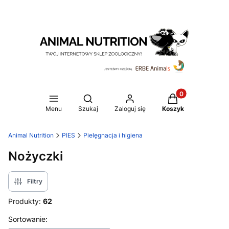
Produkty w koszy
Otwórz wyszukiwarkę
Menu
Szukaj
Zaloguj się
Koszyk
Animal Nutrition
PIES
Pielęgnacja i higiena
Nożyczki
Filtry
Produkty:
62
Lista produktów
Sortowanie: