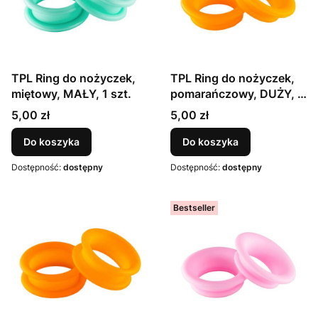
TPL Ring do nożyczek,
TPL Ring do nożyczek,
miętowy, MAŁY, 1 szt.
pomarańczowy, DUŻY, 1
szt.
Cena
Cena
5,00 zł
5,00 zł
Do koszyka
Do koszyka
Dostępność:
dostępny
Dostępność:
dostępny
Bestseller