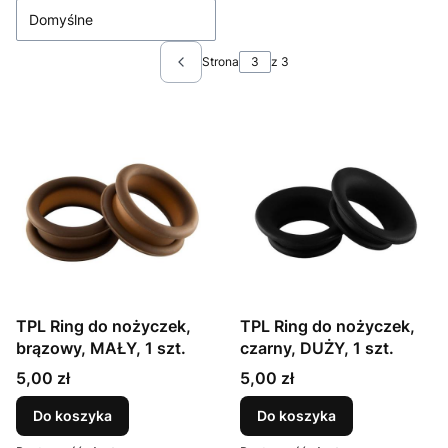
Domyślne
Strona
z 3
Poprzednie produkty
TPL Ring do nożyczek,
TPL Ring do nożyczek,
brązowy, MAŁY, 1 szt.
czarny, DUŻY, 1 szt.
Cena
Cena
5,00 zł
5,00 zł
Do koszyka
Do koszyka