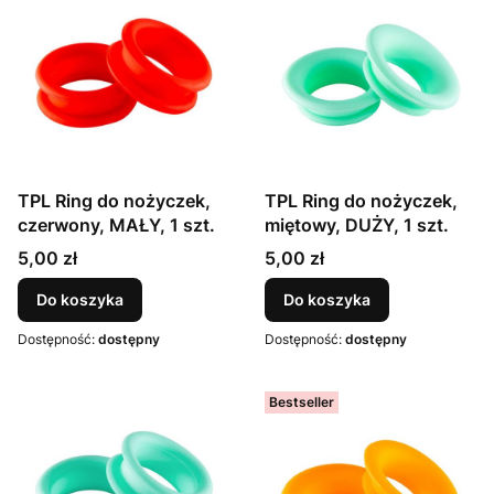
TPL Ring do nożyczek,
TPL Ring do nożyczek,
czerwony, MAŁY, 1 szt.
miętowy, DUŻY, 1 szt.
Cena
Cena
5,00 zł
5,00 zł
Do koszyka
Do koszyka
Dostępność:
dostępny
Dostępność:
dostępny
Bestseller