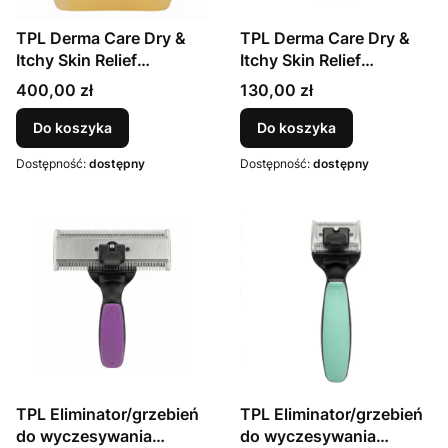
TPL Derma Care Dry &
TPL Derma Care Dry &
Itchy Skin Relief
Itchy Skin Relief
Shampoo 2000 ml
Shampoo 400 ml
Cena
Cena
400,00 zł
130,00 zł
Do koszyka
Do koszyka
Dostępność:
dostępny
Dostępność:
dostępny
TPL Eliminator/grzebień
TPL Eliminator/grzebień
do wyczesywania
do wyczesywania