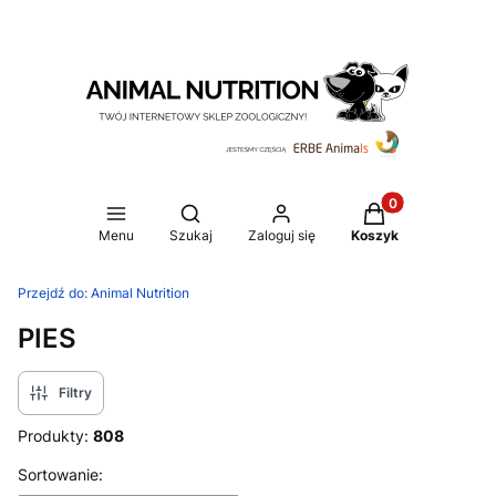
Produkty w koszy
Otwórz wyszukiwarkę
Menu
Szukaj
Zaloguj się
Koszyk
Przejdź do:
Animal Nutrition
PIES
Filtry
Produkty:
808
Lista produktów
Sortowanie: