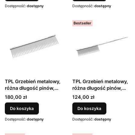
nierdzewnej (76 mm x
Dostępność:
dostępny
Dostępność:
dostępny
40 mm), odstęp między
zębami 0,8 mm i 0,6 mm,
rozmiar M,
Bestseller
pomarańczowy
TPL Grzebień metalowy,
TPL Grzebień metalowy,
różna długość pinów,
różna długość pinów,
16.5 cm żelazo + chrom
uchwyt, 19.3 cm żelazo
Cena
Cena
180,00 zł
124,00 zł
+ chrom
Do koszyka
Do koszyka
Dostępność:
dostępny
Dostępność:
dostępny