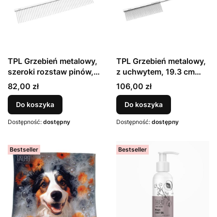
TPL Grzebień metalowy,
TPL Grzebień metalowy,
szeroki rozstaw pinów,
z uchwytem, 19.3 cm
24.5 cm żelazo + chrom
żelazo + chrom
Cena
Cena
82,00 zł
106,00 zł
Do koszyka
Do koszyka
Dostępność:
dostępny
Dostępność:
dostępny
Bestseller
Bestseller