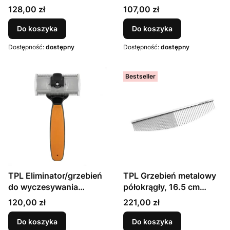
podszerstka z
podszerstka z
Cena
Cena
128,00 zł
107,00 zł
podwójnymi obrotowymi
podwójnymi obrotowymi
ostrzami ze stali
ostrzami ze stali
Do koszyka
Do koszyka
nierdzewnej (110 mm x
nierdzewnej (45 mm x
Dostępność:
dostępny
Dostępność:
dostępny
40 mm), odstęp między
40 mm), odstęp między
zębami 0,8 mm i 0,6 mm,
zębami 0,8 mm i 0,6 mm,
rozmiar L, fioletowy
rozmiar S, miętowy
Bestseller
TPL Eliminator/grzebień
TPL Grzebień metalowy
do wyczesywania
półokrągły, 16.5 cm
podszerstka z
żelazo + chrom
Cena
Cena
120,00 zł
221,00 zł
podwójnymi obrotowymi
ostrzami ze stali
Do koszyka
Do koszyka