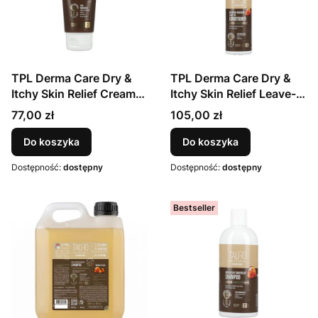
TPL Derma Care Dry &
TPL Derma Care Dry &
Itchy Skin Relief Cream
Itchy Skin Relief Leave-In
75 ml
Conditioner spray 250
Cena
Cena
77,00 zł
105,00 zł
ml
Do koszyka
Do koszyka
Dostępność:
dostępny
Dostępność:
dostępny
Bestseller