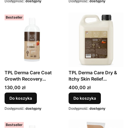
Dostępność:
dostępny
Dostępność:
dostępny
Bestseller
TPL Derma Care Coat
TPL Derma Care Dry &
Growth Recovery
Itchy Skin Relief
Shampoo 400 ml
Conditioner 2000 ml
Cena
Cena
130,00 zł
400,00 zł
Do koszyka
Do koszyka
Dostępność:
dostępny
Dostępność:
dostępny
Bestseller