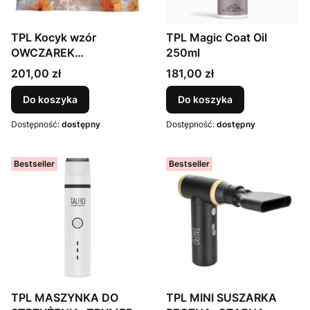
TPL Kocyk wzór
TPL Magic Coat Oil
OWCZAREK
250ml
AUSTRALIJSKI, 127x152
Cena
Cena
201,00 zł
181,00 zł
cm
Do koszyka
Do koszyka
Dostępność:
dostępny
Dostępność:
dostępny
Bestseller
Bestseller
TPL MASZYNKA DO
TPL MINI SUSZARKA