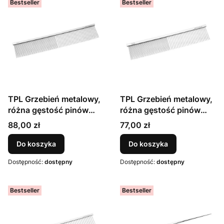
Bestseller
Bestseller
TPL Grzebień metalowy,
TPL Grzebień metalowy,
różna gęstość pinów
różna gęstość pinów
roz. L, 24.5 cm żelazo +
roz. M, 19 cm żelazo +
Cena
Cena
88,00 zł
77,00 zł
chrom
chrom
Do koszyka
Do koszyka
Dostępność:
dostępny
Dostępność:
dostępny
Bestseller
Bestseller