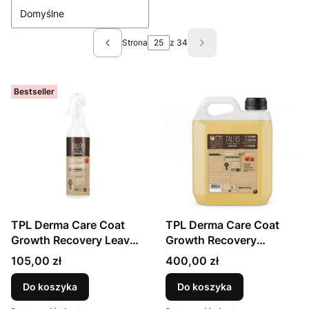
Domyślne
Strona
z 34
Poprzednie produkty
Następne produkty
Bestseller
TPL Derma Care Coat
TPL Derma Care Coat
Growth Recovery Leave-
Growth Recovery
In Conditioner spray 250
Shampoo 2000 ml
Cena
Cena
105,00 zł
400,00 zł
ml
Do koszyka
Do koszyka