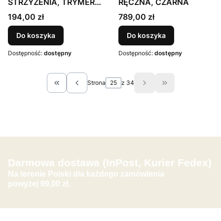
STRZYŻENIA, TRYMER I
RĘCZNA, CZARNA
PILNIK 3 W 1
Cena
Cena
194,00 zł
789,00 zł
Do koszyka
Do koszyka
Dostępność:
dostępny
Dostępność:
dostępny
Strona
z 34
Wróć do pierwszej strony z produktami
Przejdź do ostat
Darmowa dostawa (InPost, Kurier Fedex)
Na terenie Polski dla każdego zamówienia
powyżej 99,00 zł.