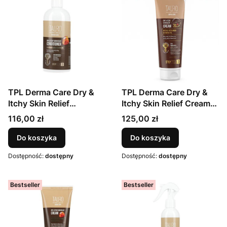
TPL Derma Care Dry &
TPL Derma Care Dry &
Itchy Skin Relief
Itchy Skin Relief Cream
Conditioner 400 ml
250 ml
Cena
Cena
116,00 zł
125,00 zł
Do koszyka
Do koszyka
Dostępność:
dostępny
Dostępność:
dostępny
Bestseller
Bestseller