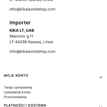
info@kikaworldshop.com
Importer
KIKA LT, UAB
Maironio g.11
LT-44298 Kaunas, Litwa
info@kikaworldshop.com
Linki w stopce
MOJE KONTO
Twoje zamówienia
Ustawienia konta
Przechowalnia
PŁATNOŚCI I DOSTAWA