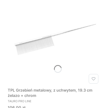
TPL Grzebień metalowy, z uchwytem, 19.3 cm
żelazo + chrom
PRODUCENT
TAURO PRO LINE
Cena
106,00 zł