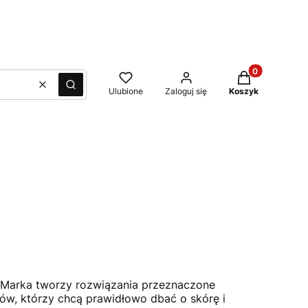
Produkty w kos
Wyczyść
Szukaj
Ulubione
Zaloguj się
Koszyk
w. Marka tworzy rozwiązania przeznaczone
ów, którzy chcą prawidłowo dbać o skórę i