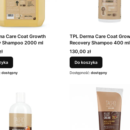
ma Care Coat Growth
TPL Derma Care Coat Gro
y Shampoo 2000 ml
Recovery Shampoo 400 ml
Cena
zł
130,00 zł
zyka
Do koszyka
:
dostępny
Dostępność:
dostępny