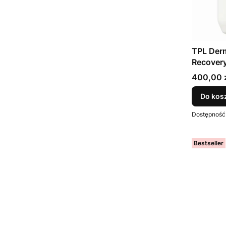
TPL Der
Recovery
Cena
400,00 
Do kos
Dostępność
Bestseller