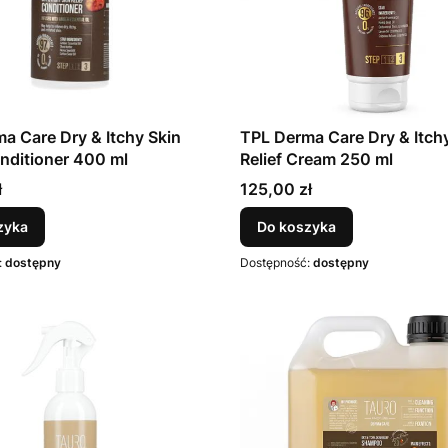
a Care Dry & Itchy Skin
TPL Derma Care Dry & Itch
onditioner 400 ml
Relief Cream 250 ml
Cena
ł
125,00 zł
zyka
Do koszyka
:
dostępny
Dostępność:
dostępny