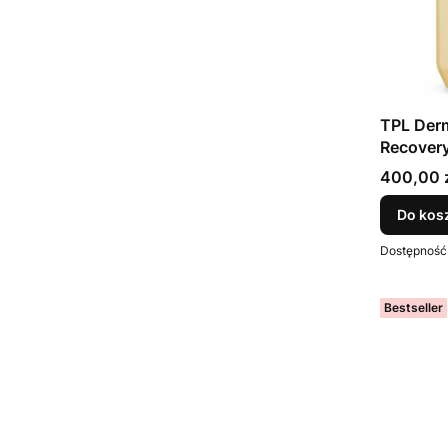
TPL Der
Recover
Cena
400,00 
Do kos
Dostępność
Bestseller