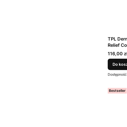
TPL Derm
Relief C
Cena
116,00 z
Do kos
Dostępność
Bestseller