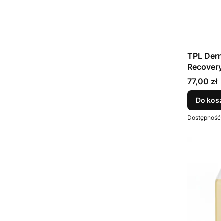
TPL Der
Recovery
Cena
77,00 zł
Do kos
Dostępność