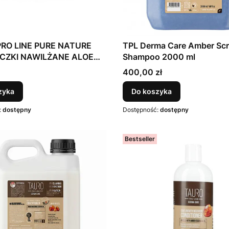
RO LINE PURE NATURE
TPL Derma Care Amber Sc
CZKI NAWILŻANE ALOE
Shampoo 2000 ml
A PSÓW I KOTÓW, 40 szt.
Cena
400,00 zł
zyka
Do koszyka
:
dostępny
Dostępność:
dostępny
Bestseller