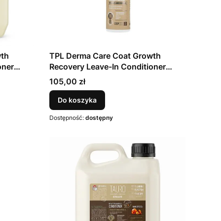
wth
TPL Derma Care Coat Growth
oner
Recovery Leave-In Conditioner
spray 250 ml
Cena
105,00 zł
Do koszyka
Dostępność:
dostępny