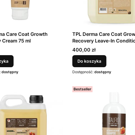
ma Care Coat Growth
TPL Derma Care Coat Gro
 Cream 75 ml
Recovery Leave-In Conditi
spray 2000 ml
Cena
400,00 zł
zyka
Do koszyka
:
dostępny
Dostępność:
dostępny
Bestseller