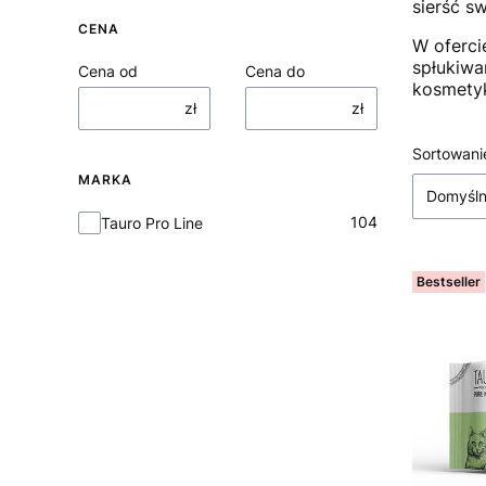
sierść s
CENA
W oferci
spłukiwa
Cena od
Cena do
kosmetyk
zł
zł
Lista
Sortowani
MARKA
Domyśl
Marka
104
Tauro Pro Line
Bestseller