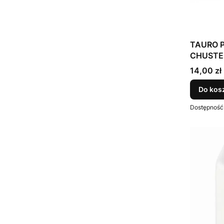
TAURO P
CHUSTE
VERA DL
Cena
14,00 zł
Do kos
Dostępność