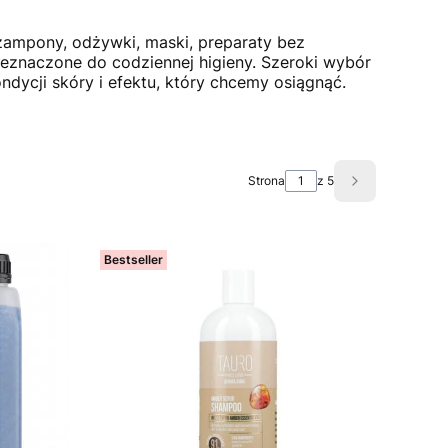
zampony, odżywki, maski, preparaty bez
przeznaczone do codziennej higieny. Szeroki wybór
dycji skóry i efektu, który chcemy osiągnąć.
Strona
z 5
Następne pro
Bestseller