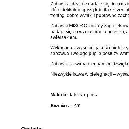
Zabawka idealnie nadaje się do codz
które delikatnie gryzą lub dla szczeni
trening, dobre wyniki i poprawne zach
Zabawki MISOKO zostały zaprojektowan
nadają się do wzmacniania poleceń, a
zwierzakiem.
Wykonana z wysokiej jakości nietoksycz
zabawka Twojego pupila posłuży Wam 
Zabawka zawiera mechanizm dźwiękowy
Niezwykle łatwa w pielęgnacji – wyst
Materiał:
lateks + plusz
Rozmiar:
11
cm