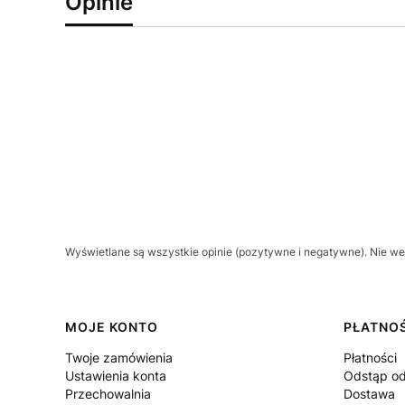
Opinie
Wyświetlane są wszystkie opinie (pozytywne i negatywne). Nie wer
Linki w stopce
MOJE KONTO
PŁATNOŚ
Twoje zamówienia
Płatności
Ustawienia konta
Odstąp od
Przechowalnia
Dostawa