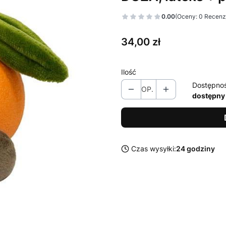
0.00
(Oceny: 0 Recenzj
Cena
34,00 zł
Ilość
Dostępno
OP.
dostępny
Czas wysyłki:
24 godziny