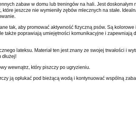
iennych zabaw w domu lub treningów na hali. Jest doskonałym
ąt, które jeszcze nie wymieniły zębów mlecznych na stałe. Idea
owanie.
e tak, aby promować aktywność fizyczną psów. Są kolorowe i t
le także poprawiają umiejętności komunikacyjne i zapewniają 
nego lateksu. Materiał ten jest znany ze swojej trwałości i wy
dłużej!
 wewnątrz, który piszczy po ugryzieniu.
arczy ją opłukać pod bieżącą wodą i kontynuować wspólną zab