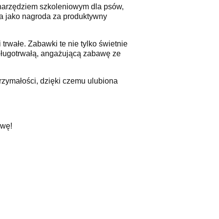
 narzędziem szkoleniowym dla psów,
lna jako nagroda za produktywny
rwałe. Zabawki te nie tylko świetnie
długotrwałą, angażującą zabawę ze
trzymałości, dzięki czemu ulubiona
awę!