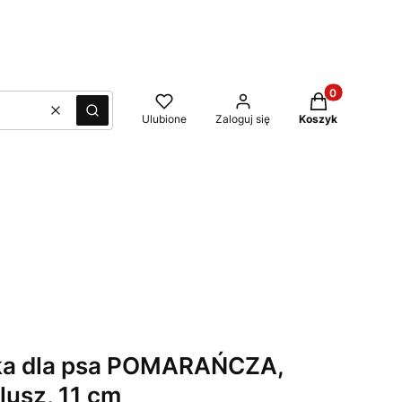
Produkty w kos
Wyczyść
Szukaj
Ulubione
Zaloguj się
Koszyk
a dla psa POMARAŃCZA,
lusz, 11 cm