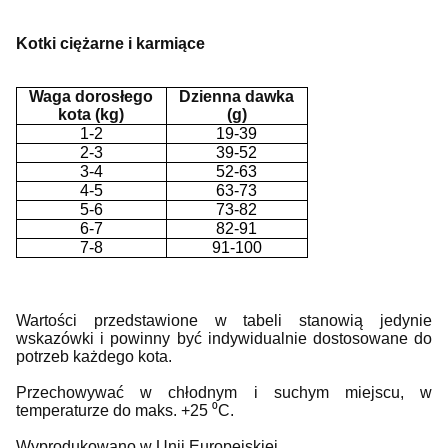
Kotki ciężarne i karmiące
Waga dorosłego
Dzienna dawka
kota (kg)
(g)
1-2
19-39
2-3
39-52
3-4
52-63
4-5
63-73
5-6
73-82
6-7
82-91
7-8
91-100
Wartości przedstawione w tabeli stanowią jedynie
wskazówki i powinny być indywidualnie dostosowane do
potrzeb każdego kota.
Przechowywać w chłodnym i suchym miejscu, w
temperaturze do maks. +25 ⁰C.
Wyprodukowano w Unii Europejskiej.