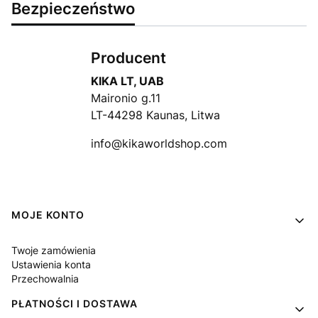
Bezpieczeństwo
Producent
KIKA LT, UAB
Maironio g.11
LT-44298 Kaunas, Litwa
info@kikaworldshop.com
Linki w stopce
MOJE KONTO
Twoje zamówienia
Ustawienia konta
Przechowalnia
PŁATNOŚCI I DOSTAWA