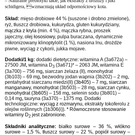
– Naturalne prebiotyki takie, jak ekstrakty z drożdży i juki
schidigera, wzmacniają układ odpornościowy kota.
Skład:
mięso drobiowe 44 %
(
suszone i drobno zmielone
),
ryż, tłuszcz drobiowa, kukurydza, gluten kukurydziany,
mączka z kryla
(min. 4 %),
mączka rybna, proszek
jajeczny,
olej łososiowy,
pulpa buraczana, dynamicznie
mikronizowany klinoptylolit (1 %), nasiona lnu, drożdże
piwne, wyciąg z cykorii,
jukka mojave.
Dodatki/1 kg:
dodatki dietetyczne:
witamina A (
3a672a
) –
27500 JM
,
witamina D
(
3a671
)* – 2063 JM
,
witamina E
3
(3a700) – 756 mg
,
siarczan żelaza (II), monohydrat
(3b103)
– 69 mg
,
bezwodny jodan wapnia (3b202)
– 2 mg
,
pentahydrat siarczanu miedzi(II)
(3b405)
– 7 mg
,
siarczan
manganawy, monohydrat
(3b503) – 28 mg
,
siarczan cynku,
monohydrat (3b605)
– 158 mg
,
selenin sodu
(3b801) –
0,14 mg
,
tauryna
(3a370)
– 1375 mg. Dodatki
technologiczne:
wyciąg z rozmarynu,
ekstrakty tokoferolu z
olejów roślinnych (1b306(i)).
*
Równoczesne stosowanie
witaminy D
jest zabronione.
2
Składniki analityczne:
białko surowe – 36 %,
włókno
surowe – 1,5 %,
tłuszcz surowy – 22 %, popiół surowy –