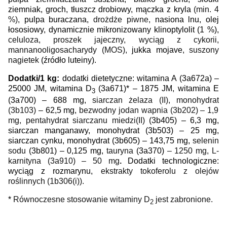
ziemniak, groch, tłuszcz drobiowy,
mączka z kryla
(min. 4
%),
pulpa buraczana,
drożdże piwne,
nasiona lnu, olej
łososiowy, dynamicznie mikronizowany klinoptylolit (1 %),
celuloza, proszek jajeczny, wyciąg z cykorii,
mannanooligosacharydy (MOS),
jukka mojave
,
suszony
nagietek
(źródło luteiny).
Dodatki/1 kg:
dodatki dietetyczne: witamina A (3a672a) –
25000 JM, witamina D
(3a671)* – 1875 JM, witamina E
3
(3a700) – 688 mg,
siarczan żelaza (II), monohydrat
(3b103)
– 62,5 mg,
bezwodny jodan wapnia (3b202) – 1,9
mg,
pentahydrat siarczanu miedzi(II)
(3b405)
– 6,3 mg,
siarczan manganawy, monohydrat (3b503) – 25 mg,
siarczan cynku, monohydrat (3b605) – 143,75 mg,
selenin
sodu
(3b801) – 0,125 mg,
tauryna
(3a370)
– 1250 mg, L-
karnityna
(3a910)
– 50 mg
.
Dodatki technologiczne:
wyciąg z rozmarynu,
ekstrakty tokoferolu z olejów
roślinnych (1b306(i)).
*
Równoczesne stosowanie witaminy D
jest zabronione.
2