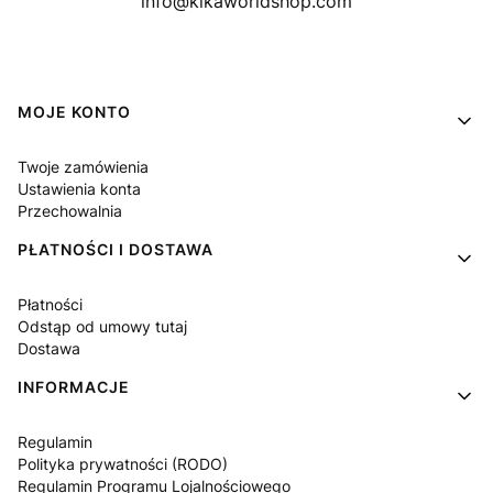
info@kikaworldshop.com
Linki w stopce
MOJE KONTO
Twoje zamówienia
Ustawienia konta
Przechowalnia
PŁATNOŚCI I DOSTAWA
Płatności
Odstąp od umowy tutaj
Dostawa
INFORMACJE
Regulamin
Polityka prywatności (RODO)
Regulamin Programu Lojalnościowego