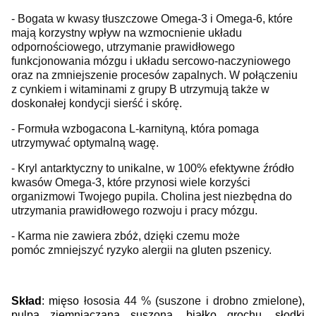
- Bogata w kwasy tłuszczowe Omega-3 i Omega-6, które
mają korzystny wpływ na wzmocnienie układu
odpornościowego, utrzymanie prawidłowego
funkcjonowania mózgu i układu sercowo-naczyniowego
oraz na zmniejszenie procesów zapalnych. W połączeniu
z cynkiem i witaminami z grupy B utrzymują także w
doskonałej kondycji sierść i skórę.
- Formuła wzbogacona L-karnityną, która pomaga
utrzymywać optymalną wagę.
- Kryl antarktyczny to unikalne, w 100% efektywne źródło
kwasów Omega-3, które przynosi wiele korzyści
organizmowi Twojego pupila. Cholina jest niezbędna do
utrzymania prawidłowego rozwoju i pracy mózgu.
- Karma nie zawiera zbóż, dzięki czemu może
pomóc zmniejszyć ryzyko alergii na gluten pszenicy.
Skład
: mięso
łososia 44 %
(
suszone i drobno zmielone
),
pulpa
ziemniaczana suszona, białko grochu, słodki