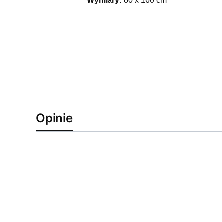
Wymiary:
80 x 160 cm
Opinie