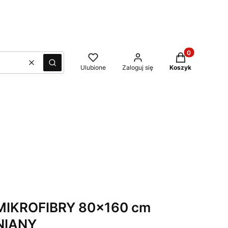
Produkty w kos
Wyczyść
Szukaj
Ulubione
Zaloguj się
Koszyk
MIKROFIBRY 80x160 cm
NIANY