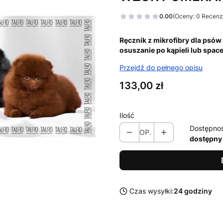
0.00
(Oceny: 0 Recenzj
Ręcznik z mikrofibry dla psów
osuszanie po kąpieli lub space
Przejdź do pełnego opisu
Cena
133,00 zł
Ilość
Dostępno
OP.
dostępny
Czas wysyłki:
24 godziny