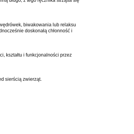
hną długo, z tego ręcznika strząsa się
 wędrówek, biwakowania lub relaksu
jednocześnie doskonałą chłonność i
 kształtu i funkcjonalności przez
 sierścią zwierząt.