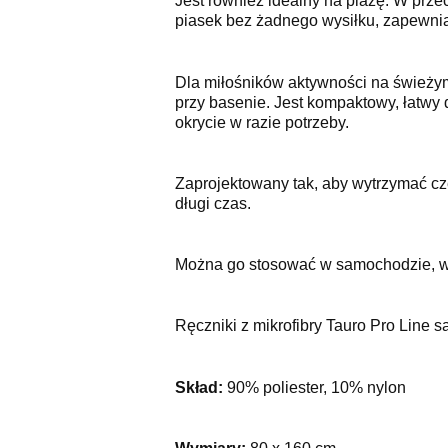
Jest r
ó
wnie
ż
idealny na pla
żę
. W prze
piasek bez żadnego wysiłku, zapewnia
Dla miłośników aktywności na świeży
przy basenie. Jest kompaktowy, łatwy 
okrycie w razie potrzeby.
Zaprojektowany tak, aby wytrzymać czę
długi czas.
Można go stosować w samochodzie, w d
Ręczniki z mikrofibry Tauro Pro Line są
Skład:
90% poliester, 10% nylon