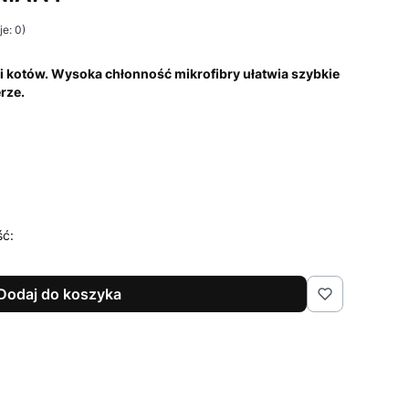
e: 0)
 i kotów. Wysoka chłonność mikrofibry ułatwia szybkie
rze.
ść:
Dodaj do koszyka