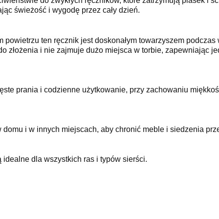
ciwieństwie do zwykłych ręczników, które zatrzymują piasek i sc
jąc świeżość i wygodę przez cały dzień.
m powietrzu ten ręcznik jest doskonałym towarzyszem podczas
do złożenia i nie zajmuje dużo miejsca w torbie, zapewniając 
ste prania i codzienne użytkowanie, przy zachowaniu miękkości,
omu i w innych miejscach, aby chronić meble i siedzenia przed
 idealne dla wszystkich ras i typów sierści.