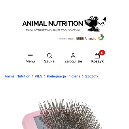
Produkty w koszy
Otwórz wyszukiwarkę
Menu
Szukaj
Zaloguj się
Koszyk
Animal Nutrition
PIES
Pielęgnacja i higiena
Szczotki