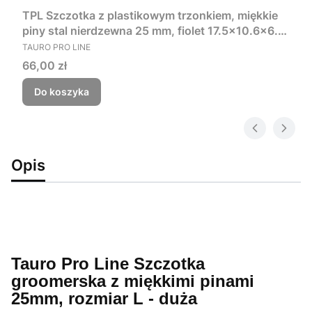
TPL Szczotka z plastikowym trzonkiem, miękkie
piny stal nierdzewna 25 mm, fiolet 17.5x10.6x6.2
PRODUCENT
cm
TAURO PRO LINE
Cena
66,00 zł
Do koszyka
Opis
Tauro Pro Line Szczotka
groomerska z miękkimi pinami
25mm, rozmiar L - duża