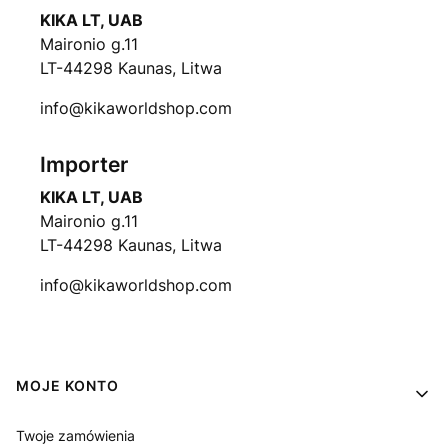
KIKA LT, UAB
Maironio g.11
LT-44298 Kaunas, Litwa
info@kikaworldshop.com
Importer
KIKA LT, UAB
Maironio g.11
LT-44298 Kaunas, Litwa
info@kikaworldshop.com
Linki w stopce
MOJE KONTO
Twoje zamówienia