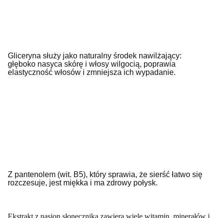
Gliceryna służy jako naturalny środek nawilżający:
głęboko nasyca skórę i włosy wilgocią, poprawia
elastyczność włosów i zmniejsza ich wypadanie.
Z pantenolem (wit. B5), który sprawia, że sierść łatwo się
rozczesuje, jest miękka i ma zdrowy połysk.
Ekstrakt z nasion słonecznika
zawiera wiele witamin, minerałów i