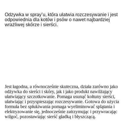
Odżywka w spray’u, która ułatwia rozczesywanie i jest
odpowiednia dla kotów i psów o nawet najbardziej
wrażliwej skórze i sierści.
Jest łagodna, a równocześnie skuteczna, działa zarówno jako
odżywka do sierści i skóry, jak i jako produkt nawilżający
ułatwiający szczotkowanie.
Pomaga usunąć kołtuny sierści,
ułatwiając i przyspieszając rozczesywanie.
Gotowa do użycia
formuła bez spłukiwania pomaga wyeliminować splątania i
elektryzowanie się, jednocześnie zatrzymując i przywracając
wilgoć, pozostawiając sierść gładką i błyszczącą.