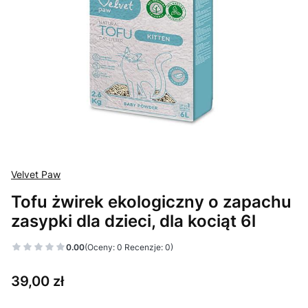
Velvet Paw
Tofu żwirek ekologiczny o zapachu
zasypki dla dzieci, dla kociąt 6l
0.00
(Oceny: 0 Recenzje: 0)
Cena
39,00 zł