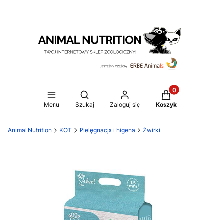
Produkty w koszy
Otwórz wyszukiwarkę
Menu
Szukaj
Zaloguj się
Koszyk
Animal Nutrition
KOT
Pielęgnacja i higena
Żwirki