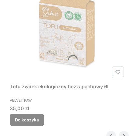
Tofu żwirek ekologiczny bezzapachowy 6l
PRODUCENT
VELVET PAW
Cena
35,00 zł
Do koszyka