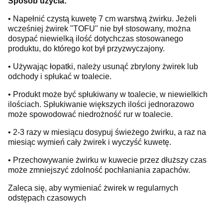
Sposób użycia:
• Napełnić czystą kuwetę 7 cm warstwą żwirku. Jeżeli
wcześniej żwirek "TOFU" nie był stosowany, można
dosypać niewielką ilość dotychczas stosowanego
produktu, do którego kot był przyzwyczajony.
• Używając łopatki, należy usunąć zbrylony żwirek lub
odchody i spłukać w toalecie.
• Produkt może być spłukiwany w toalecie, w niewielkich
ilościach. Spłukiwanie większych ilości jednorazowo
może spowodować niedrożność rur w toalecie.
• 2-3 razy w miesiącu dosypuj świeżego żwirku, a raz na
miesiąc wymień cały żwirek i wyczyść kuwetę.
• Przechowywanie żwirku w kuwecie przez dłuższy czas
może zmniejszyć zdolność pochłaniania zapachów.
Zaleca się, aby wymieniać żwirek w regularnych
odstępach czasowych