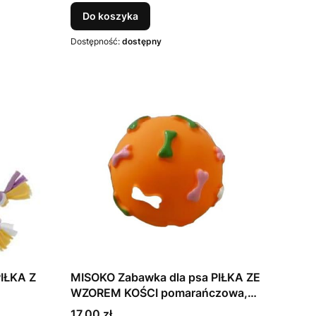
Do koszyka
Dostępność:
dostępny
IŁKA Z
MISOKO Zabawka dla psa PIŁKA ZE
WZOREM KOŚCI pomarańczowa,
winyl, 7,62 cm
Cena
17,00 zł