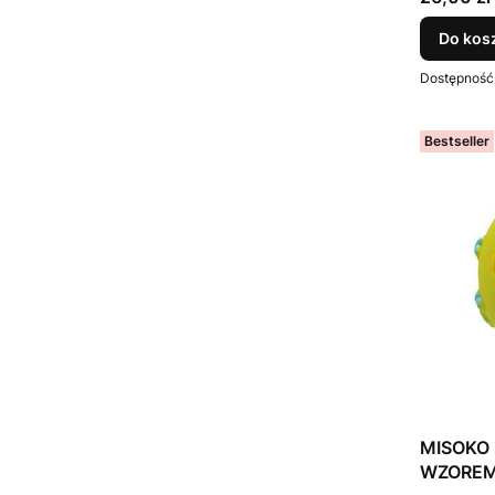
Do kos
Dostępność
Bestseller
MISOKO 
WZOREM K