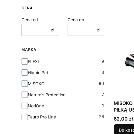
CENA
Cena od
Cena do
zł
zł
MARKA
Marka
9
FLEXI
3
Hippie Pet
80
MISOKO
7
Nature's Protection
MISOKO 
1
NotiOne
PIŁKĄ U
26
Tauro Pro Line
Cena
62,00 zł
Do kos