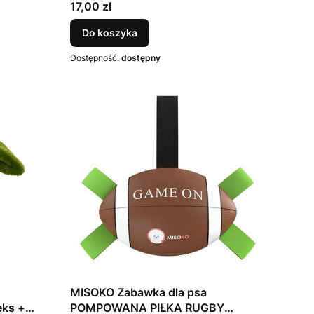
cm
Cena
17,00 zł
Do koszyka
Dostępność:
dostępny
MISOKO Zabawka dla psa
ks +
POMPOWANA PIŁKA RUGBY