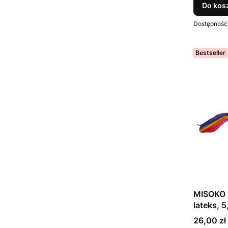
Do kos
Dostępność
Bestseller
MISOKO 
lateks, 
Cena
26,00 zł