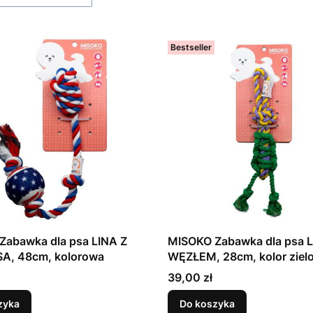
Bestseller
Zabawka dla psa LINA Z
MISOKO Zabawka dla psa L
SA, 48cm, kolorowa
WĘZŁEM, 28cm, kolor ziel
Cena
39,00 zł
zyka
Do koszyka