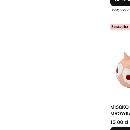
Dostępność
Bestseller
MISOKO 
MRÓWKA,
Cena
13,00 zł