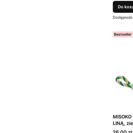
Do kos
Dostępność
Bestseller
MISOKO 
LINĄ, zi
Cena
26,00 zł