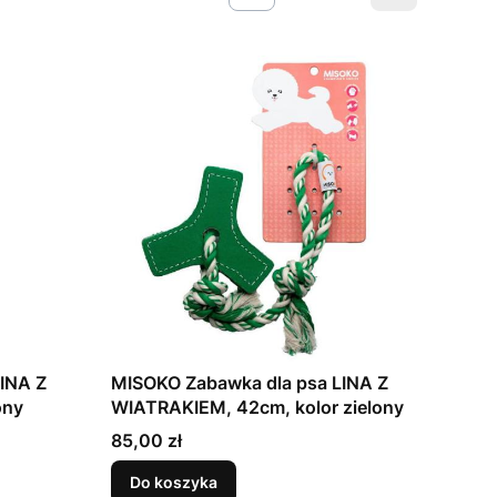
INA Z
MISOKO Zabawka dla psa LINA Z
ony
WIATRAKIEM, 42cm, kolor zielony
Cena
85,00 zł
Do koszyka