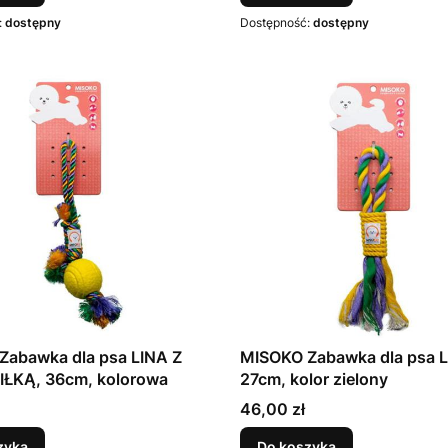
:
dostępny
Dostępność:
dostępny
Zabawka dla psa LINA Z
MISOKO Zabawka dla psa L
IŁKĄ, 36cm, kolorowa
27cm, kolor zielony
Cena
46,00 zł
zyka
Do koszyka