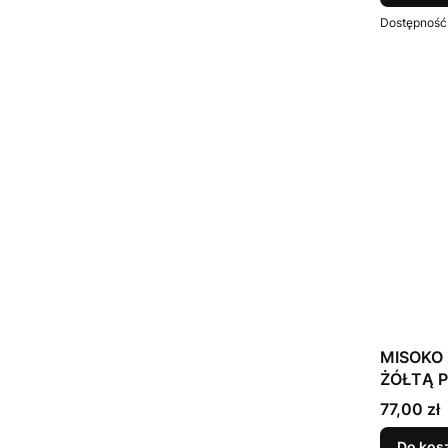
Dostępność
MISOKO 
ŻÓŁTĄ P
Cena
77,00 zł
Do kos