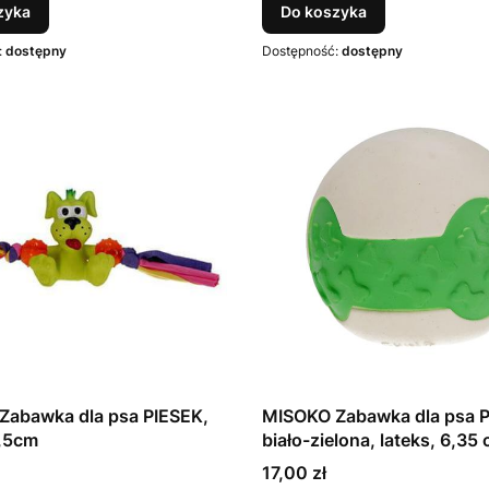
zyka
Do koszyka
:
dostępny
Dostępność:
dostępny
Zabawka dla psa PIESEK,
MISOKO Zabawka dla psa 
5,5cm
biało-zielona, lateks, 6,35
Cena
17,00 zł