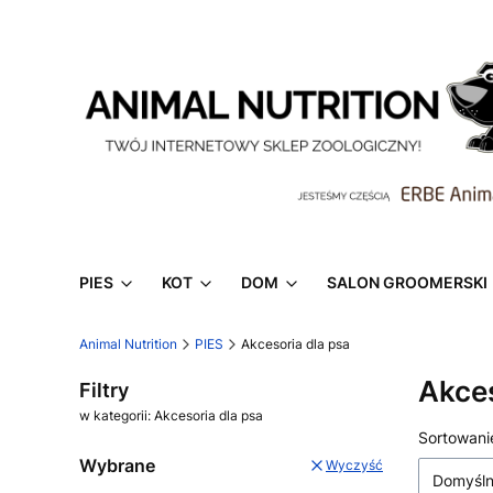
PIES
KOT
DOM
SALON GROOMERSKI
Animal Nutrition
PIES
Akcesoria dla psa
Akces
Filtry
w kategorii: Akcesoria dla psa
Lista
Sortowani
Wybrane
Wyczyść
Domyśl