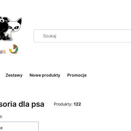
Zestawy
Nowe produkty
Promocje
oria dla psa
Produkty:
122
 produktów
e:
ne