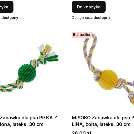
zyka
Do koszyka
:
dostępny
Dostępność:
dostępny
Bestseller
Zabawka dla psa PIŁKA Z
MISOKO Zabawka dla psa P
elona, lateks, 30 cm
LINĄ, żółta, lateks, 30 cm
Cena
26,00 zł