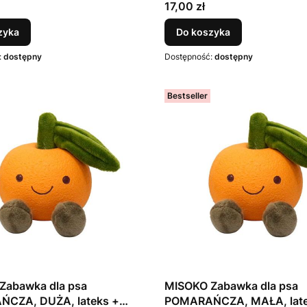
winyl, 7,62 cm
Cena
17,00 zł
zyka
Do koszyka
:
dostępny
Dostępność:
dostępny
Bestseller
Zabawka dla psa
MISOKO Zabawka dla psa
ŻA, lateks +
POMARAŃCZA, MAŁA, late