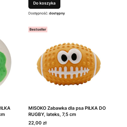
Do koszyka
Dostępność:
dostępny
Bestseller
PIŁKA
MISOKO Zabawka dla psa PIŁKA DO
 cm
RUGBY, lateks, 7,5 cm
Cena
22,00 zł