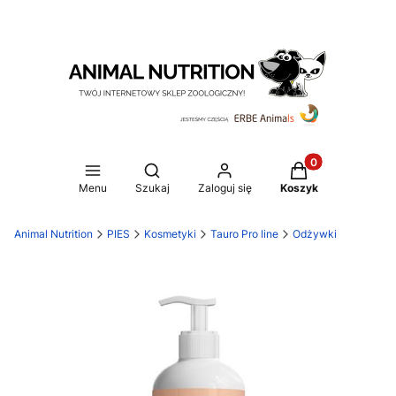
Produkty w koszy
Otwórz wyszukiwarkę
Menu
Szukaj
Zaloguj się
Koszyk
Animal Nutrition
PIES
Kosmetyki
Tauro Pro line
Odżywki