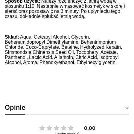
Sposób użycia:
Należy rozcieńczyć z letnią wodą w
stosunku 1:10.
Następnie wmasować kosmetyk w skórę i
sierść oraz pozostawić na 3 minuty. Po upłynięciu tego
czasu, dokładnie spłukać letnią wodą.
Skład:
Aqua, Cetearyl Alcohol, Glycerin,
Behenamidopropyl Dimethylamine, Behentrimonium
Chloride, Coco-Caprylate, Betaine, Hydrolyzed Keratin,
Simmondsia Chinensis Seed Oil, Tocopheryl Acetate,
Panthenol, Lactic Acid, Allantoin, Citric Acid, Isopropyl
Alcohol, Aroma, Phenoxyethanol, Ethylhexylglycerin.
Opinie
0.00
Liczba ocen: 0