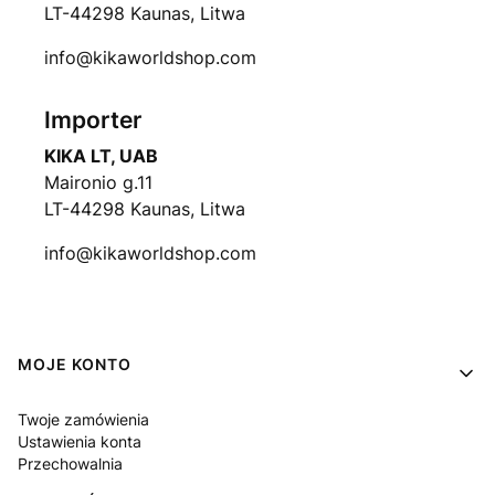
LT-44298 Kaunas, Litwa
info@kikaworldshop.com
Importer
KIKA LT, UAB
Maironio g.11
LT-44298 Kaunas, Litwa
info@kikaworldshop.com
Linki w stopce
MOJE KONTO
Twoje zamówienia
Ustawienia konta
Przechowalnia