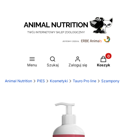
Produkty w koszy
Otwórz wyszukiwarkę
Menu
Szukaj
Zaloguj się
Koszyk
Animal Nutrition
PIES
Kosmetyki
Tauro Pro line
Szampony